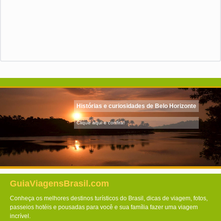
Histórias e curiosidades de Belo Horizonte
Clique aqui e confira!
GuiaViagensBrasil.com
Conheça os melhores destinos turísticos do Brasil, dicas de viagem, fotos,
passeios hotéis e pousadas para você e sua família fazer uma viagem
incrível.