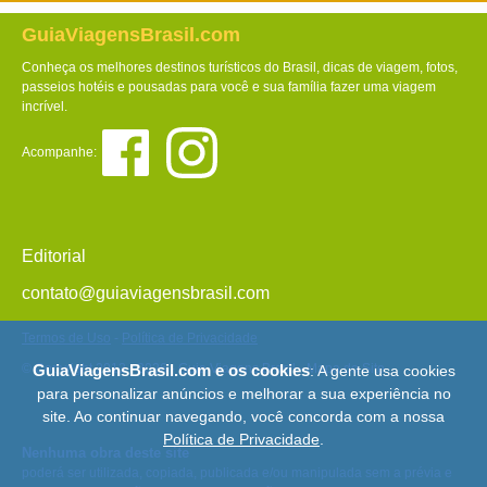
GuiaViagensBrasil.com
Conheça os melhores destinos turísticos do Brasil, dicas de viagem, fotos,
passeios hotéis e pousadas para você e sua família fazer uma viagem
incrível.
Acompanhe:
Editorial
contato@guiaviagensbrasil.com
Termos de Uso
-
Política de Privacidade
© Copyright 2013 - 2026 - Guia Viagens Brasil -
Mapa do Site
GuiaViagensBrasil.com e os cookies
: A gente usa cookies
para personalizar anúncios e melhorar a sua experiência no
site. Ao continuar navegando, você concorda com a nossa
Política de Privacidade
.
Nenhuma obra deste site
poderá ser utilizada, copiada, publicada e/ou manipulada sem a prévia e