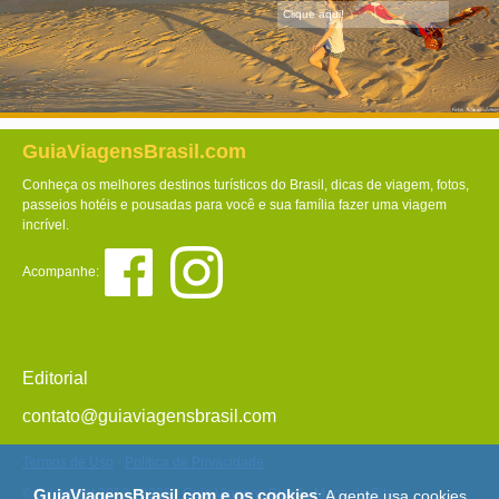
Clique aqui!
GuiaViagensBrasil.com
Conheça os melhores destinos turísticos do Brasil, dicas de viagem, fotos,
passeios hotéis e pousadas para você e sua família fazer uma viagem
incrível.
Acompanhe:
Editorial
contato@guiaviagensbrasil.com
Termos de Uso
-
Política de Privacidade
© Copyright 2013 - 2026 - Guia Viagens Brasil -
Mapa do Site
GuiaViagensBrasil.com e os cookies
: A gente usa cookies