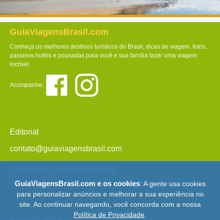
GuiaViagensBrasil.com
Conheça os melhores destinos turísticos do Brasil, dicas de viagem, fotos,
passeios hotéis e pousadas para você e sua família fazer uma viagem
incrível.
Acompanhe:
Editorial
contato@guiaviagensbrasil.com
Termos de Uso
-
Política de Privacidade
© Copyright 2013 - 2026 - Guia Viagens Brasil -
Mapa do Site
GuiaViagensBrasil.com e os cookies
: A gente usa cookies
para personalizar anúncios e melhorar a sua experiência no
site. Ao continuar navegando, você concorda com a nossa
Política de Privacidade
.