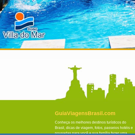
GuiaViagensBrasil.com
Conheça os melhores destinos turísticos do
Brasil, dicas de viagem, fotos, passeios hotéis e
pousadas para você e sua família fazer uma