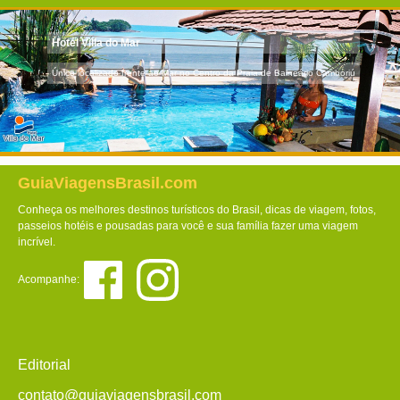
Hotel Villa do Mar
Único localizado frente ao Mar no Centro da Praia de Balneário Camboriú
GuiaViagensBrasil.com
Conheça os melhores destinos turísticos do Brasil, dicas de viagem, fotos,
passeios hotéis e pousadas para você e sua família fazer uma viagem
incrível.
Acompanhe:
Editorial
contato@guiaviagensbrasil.com