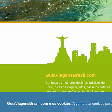
GuiaViagensBrasil.com
Conheça os melhores destinos turísticos do
Brasil, dicas de viagem, fotos, passeios hotéis e
pousadas para você e sua família fazer uma
viagem incrível.
GuiaViagensBrasil.com e os cookies
: A gente usa cookies par
Acompanhe: