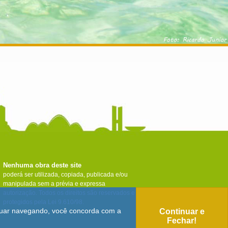
Nenhuma obra deste site
poderá ser utilizada, copiada, publicada e/ou
manipulada sem a prévia e expressa
autorização. Todos os direitos são reservados e
protegidos pela Lei 9.610/98.
tinuar navegando, você concorda com a
Continuar e
Fechar!