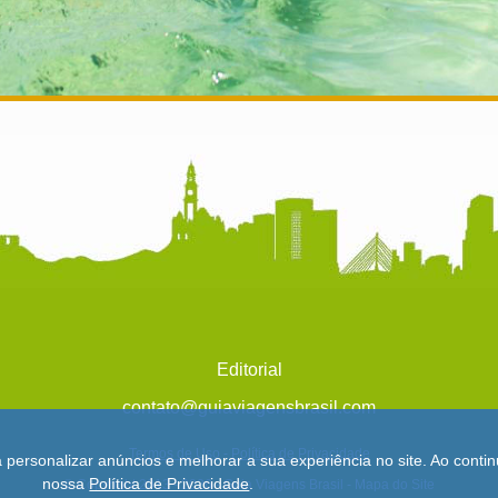
Editorial
contato@guiaviagensbrasil.com
Termos de Uso
-
Política de Privacidade
a personalizar anúncios e melhorar a sua experiência no site. Ao con
nossa
Política de Privacidade
.
© Copyright 2013 - 2026 - Guia Viagens Brasil -
Mapa do Site