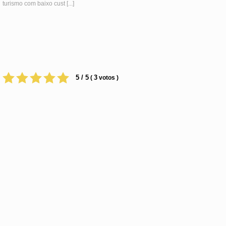
turismo com baixo cust [...]
5 / 5
3
(
votos )