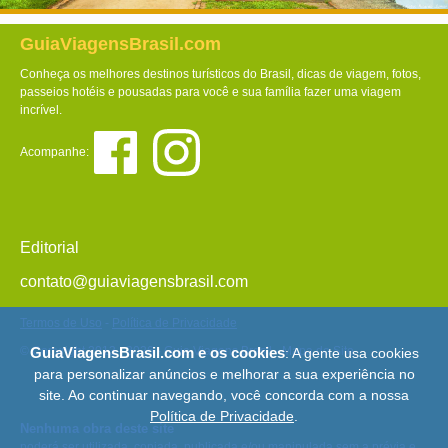
GuiaViagensBrasil.com
Conheça os melhores destinos turísticos do Brasil, dicas de viagem, fotos,
passeios hotéis e pousadas para você e sua família fazer uma viagem
incrível.
Acompanhe:
Editorial
contato@guiaviagensbrasil.com
Termos de Uso
-
Política de Privacidade
© Copyright 2013 - 2026 - Guia Viagens Brasil -
Mapa do Site
GuiaViagensBrasil.com e os cookies
: A gente usa cookies
para personalizar anúncios e melhorar a sua experiência no
site. Ao continuar navegando, você concorda com a nossa
Política de Privacidade
.
Nenhuma obra deste site
poderá ser utilizada, copiada, publicada e/ou manipulada sem a prévia e