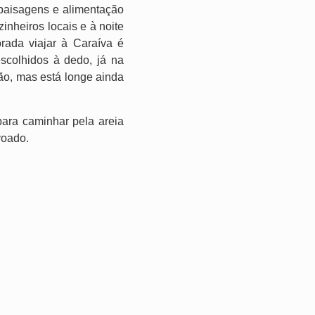
aisagens e alimentação
inheiros locais e à noite
ada viajar à Caraíva é
colhidos à dedo, já na
ão, mas está longe ainda
para caminhar pela areia
voado.