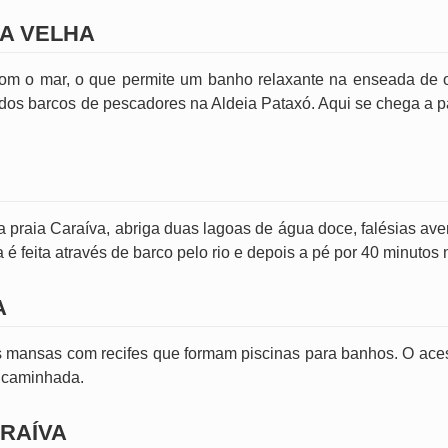
RA VELHA
com o mar, o que permite um banho relaxante na enseada de 
ridos barcos de pescadores na Aldeia Pataxó. Aqui se chega a p
a praia Caraíva, abriga duas lagoas de água doce, falésias a
é feita através de barco pelo rio e depois a pé por 40 minutos n
A
s mansas com recifes que formam piscinas para banhos. O acess
 caminhada.
ARAÍVA