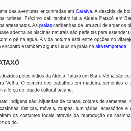
é uma das aventuras encontradas em
Caraíva
. A descida de boi
 turistas. Próximo dali também há a Aldeia Pataxó em Bar
os artesanatos. As
praias
caribenhas de um azul de arder os o
quase adentra as piscinas naturais são perfeitas para estender
com o pé na água. A vida noturna está entre opções no vilare
 encontro e também alguns luaus na praia na
alta temporada
.
ATAXÓ
roduzidos pelos índios da Aldeia Pataxó em Barra Velha são com
rra Velha. O esmero dos trabalhos em madeira, sementes e 
m a força do legado cultural baiano.
ato indígena são: bijuterias de contas, colares de sementes,
 casinhas rústicas, móveis, roupas, luminárias, acessórios 
exaltam os costumes locais através da reprodução de casinh
z do rio.