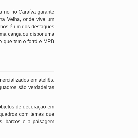
a no rio Caraíva garante
ra Velha, onde vive um
lhos é um dos destaques
 uma canga ou dispor uma
jo que tem o forró e MPB
ercializados em ateliês,
quadros são verdadeiras
 objetos de decoração em
e quadros com temas que
as, barcos e a paisagem