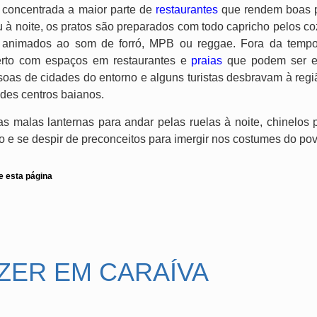
a concentrada a maior parte de
restaurantes
que rendem boas p
u à noite, os pratos são preparados com todo capricho pelos coz
 animados ao som de forró, MPB ou reggae. Fora da tempor
erto com espaços em restaurantes e
praias
que podem ser es
as de cidades do entorno e alguns turistas desbravam à regi
des centros baianos.
s malas lanternas para andar pelas ruelas à noite, chinelos 
jo e se despir de preconceitos para imergir nos costumes do po
e esta página
ZER EM CARAÍVA