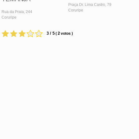
Praça Dr. Lima Castro, 79
Coruripe
Rua da Praia, 244
Coruripe
3 / 5
2
(
votos )