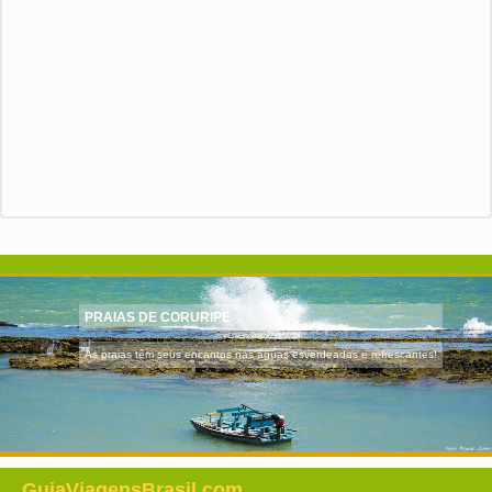
PRAIAS DE CORURIPE
As praias têm seus encantos nas águas esverdeadas e refrescantes!
GuiaViagensBrasil.com