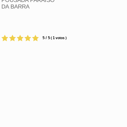
POUSADA PARAISO
DA BARRA
5 / 5
1
(
votos )