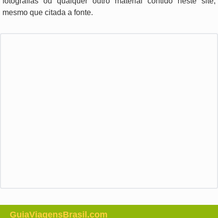
fotografias ou qualquer outro material contido neste site,
mesmo que citada a fonte.
GuiaViagensBrasil.com