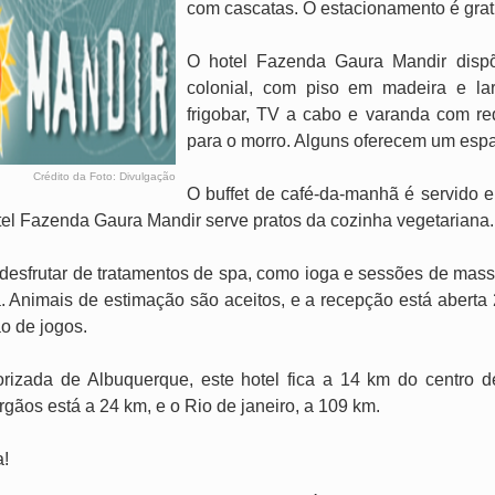
com cascatas. O estacionamento é gratu
O hotel Fazenda Gaura Mandir dispõ
colonial, com piso em madeira e la
frigobar, TV a cabo e varanda com re
para o morro. Alguns oferecem um espa
Crédito da Foto: Divulgação
O buffet de café-da-manhã é servido e
tel Fazenda Gaura Mandir serve pratos da cozinha vegetariana.
e desfrutar de tratamentos de spa, como ioga e sessões de mass
. Animais de estimação são aceitos, e a recepção está aberta 2
o de jogos.
orizada de Albuquerque, este hotel fica a 14 km do centro d
gãos está a 24 km, e o Rio de janeiro, a 109 km.
a!