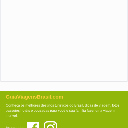
GuiaViagensBrasil.com
Conheça os melhores destinos turísticos do Brasil, dicas de viagem, fotos,
passeios hotéis e pousadas para você e sua família fazer uma viagem
incrível.
Acompanhe: