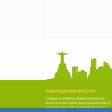
GuiaViagensBrasil.com
Conheça os melhores destinos turísticos do
Brasil, dicas de viagem, fotos, passeios hotéis e
pousadas para você e sua família fazer uma