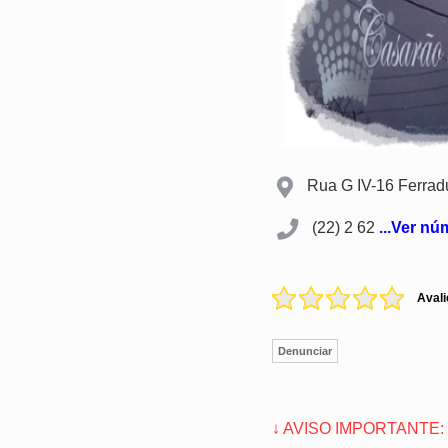
Rua G IV-16 Ferradu
(22) 2 62
...Ver n
Avali
Denunciar
↓ AVISO IMPORTANTE: