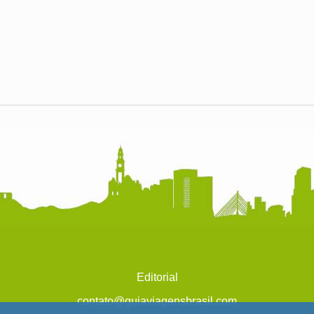
Editorial
contato@guiaviagensbrasil.com