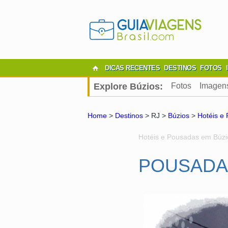
DICAS RECENTES
DESTINOS
FOTOS
Explore Búzios:
Fotos
Imagen
Home
>
Destinos
> RJ >
Búzios
>
Hotéis e
Hotéis e Pousadas em Búzi
POUSADA