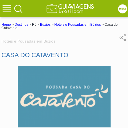
Home
>
Destinos
> RJ >
Búzios
>
Hotéis e Pousadas em Búzios
> Casa do
Catavento
Hotéis e Pousadas em Búzios
CASA DO CATAVENTO