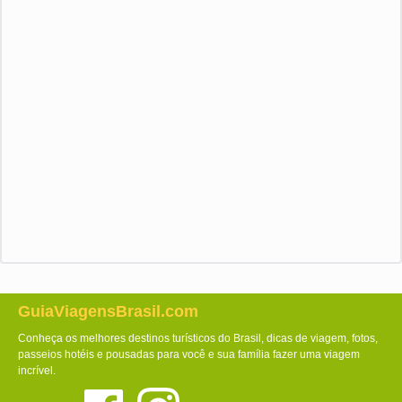
GuiaViagensBrasil.com
Conheça os melhores destinos turísticos do Brasil, dicas de viagem, fotos,
passeios hotéis e pousadas para você e sua família fazer uma viagem
incrível.