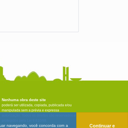
Nenhuma obra deste site
poderá ser utilizada, copiada, publicada e/ou
manipulada sem a prévia e expressa
autorização. Todos os direitos são reservados e
protegidos pela Lei 9.610/98.
tinuar navegando, você concorda com a
Continuar e