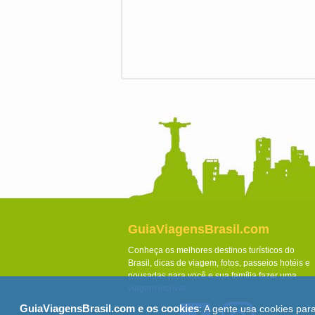
GuiaViagensBrasil.com
Conheça os melhores destinos turísticos do
Brasil, dicas de viagem, fotos, passeios hotéis e
pousadas para você e sua família fazer uma
viagem incrível.
GuiaViagensBrasil.com e os cookies
: A gente usa cookies par