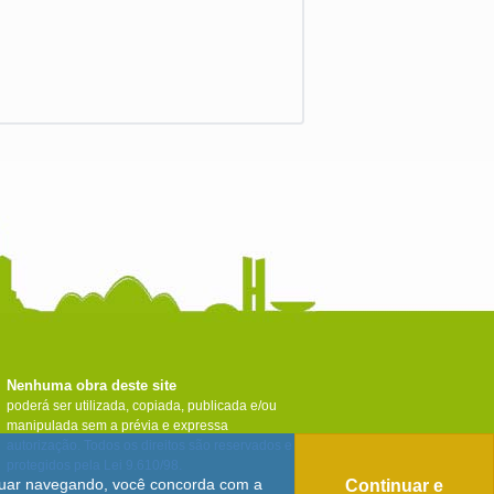
Nenhuma obra deste site
poderá ser utilizada, copiada, publicada e/ou
manipulada sem a prévia e expressa
autorização. Todos os direitos são reservados e
protegidos pela Lei 9.610/98.
tinuar navegando, você concorda com a
Continuar e