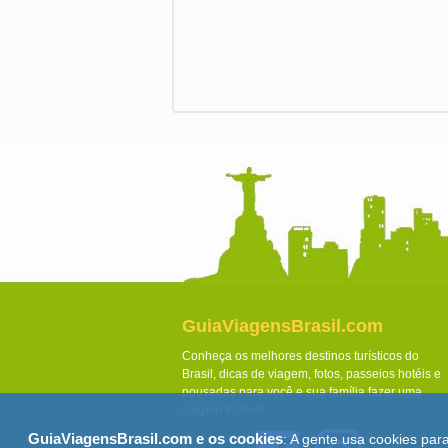
GuiaViagensBrasil.com
Conheça os melhores destinos turísticos do
Brasil, dicas de viagem, fotos, passeios hotéis e
pousadas para você e sua família fazer uma
viagem incrível.
GuiaViagensBrasil.com e os cookies
: A gente usa cookies par