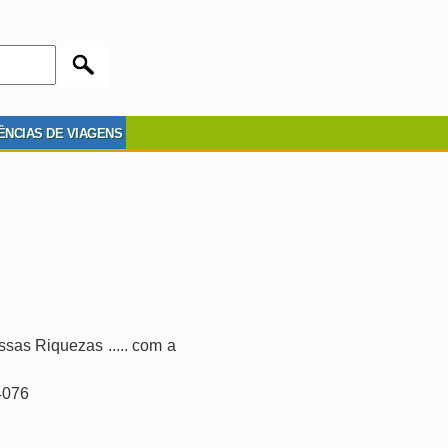
ÊNCIAS DE VIAGENS
as Riquezas ..... com a
4076