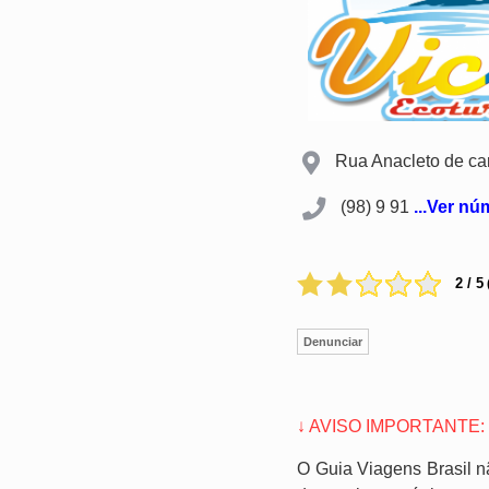
Rua Anacleto de car
(98) 9 91
...Ver n
2 / 5
Denunciar
↓ AVISO IMPORTANTE:
O Guia Viagens Brasil n