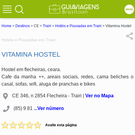
Home
>
Destinos
> CE >
Trairi
>
Hotéis e Pousadas em Trairi
> Vitamina Hostel
Hotéis e Pousadas em Trairi
VITAMINA HOSTEL
Hostel em flecheiras, ceara.
Cafe da manha ++, areais sociais, redes, cama beliches o
casal, sofas, wifi, aluga de pranchas e bikes
CE 346, n 2854 Flecheira - Trairi |
Ver no Mapa
(85) 9 81
...Ver número
Avalie esta página