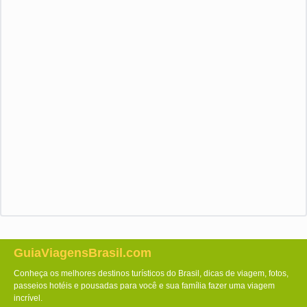
GuiaViagensBrasil.com
Conheça os melhores destinos turísticos do Brasil, dicas de viagem, fotos,
passeios hotéis e pousadas para você e sua família fazer uma viagem
incrível.