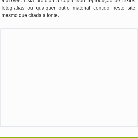
9.610/98. Está proibida a cópia e/ou reprodução de textos,
fotografias ou qualquer outro material contido neste site,
mesmo que citada a fonte.